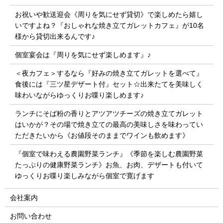
お祝いや歓送迎会《周りを気にせず貸切》で楽しめたら嬉し
いですよね？『おしゃれな焼き立てガレットカフェ』が10名
様から貸切出来るんです♪
個室宴会は『周りを気にせず楽しめます』♪
＜夜カフェ＞するなら『好みの焼き立てガレットを選べて』
食後には『三ツ星デザート付』セット☆出来たてを美味しく
味わいながらゆっくりお喋り楽しめます♪
ランチにそば粉の香りとアツアツチーズの焼き立てガレット
はいかが？その場で焼き立ての最高の美味しさを味わってい
ただきたいから《お値段そのままでワインも飲めます》
『個室で味わえる農園野菜ランチ』《季節を楽しむ農園野菜
たっぷりの健康野菜ランチ》お魚、お肉、デザートも付いて
ゆっくりお喋り楽しみながら個室で寛げます
会社案内
お問い合わせ