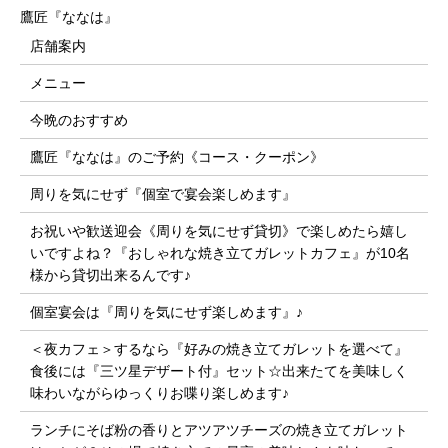
鷹匠『ななは』
店舗案内
メニュー
今晩のおすすめ
鷹匠『ななは』のご予約《コース・クーポン》
周りを気にせず『個室で宴会楽しめます』
お祝いや歓送迎会《周りを気にせず貸切》で楽しめたら嬉し
いですよね？『おしゃれな焼き立てガレットカフェ』が10名
様から貸切出来るんです♪
個室宴会は『周りを気にせず楽しめます』♪
＜夜カフェ＞するなら『好みの焼き立てガレットを選べて』
食後には『三ツ星デザート付』セット☆出来たてを美味しく
味わいながらゆっくりお喋り楽しめます♪
ランチにそば粉の香りとアツアツチーズの焼き立てガレット