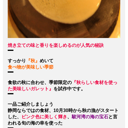
焼き立ての味と香りを楽しめるのが人気の秘訣
すっかり
『秋』
めいて
食べ物が美味しい季節
食欲の秋に合わせ、季節限定の
『秋らしい食材を使っ
た美味しいガレット』
を試作中です。
一品ご紹介しましょう
静岡ならではの食材、10月30時から秋の漁がスタート
した、
ピンク色に美しく輝き
、
駿河湾の海の宝石
と言
われる旬の海の幸を使った