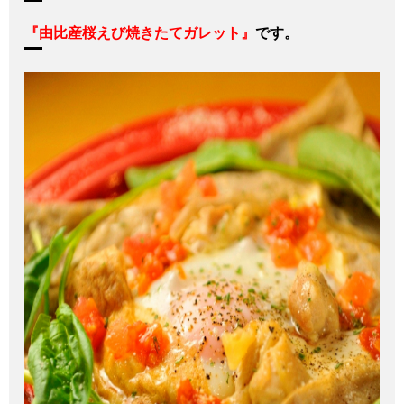
『由比産桜えび焼きたてガレット』
です。