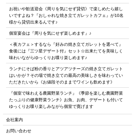
お祝いや歓送迎会《周りを気にせず貸切》で楽しめたら嬉し
いですよね？『おしゃれな焼き立てガレットカフェ』が10名
様から貸切出来るんです♪
個室宴会は『周りを気にせず楽しめます』♪
＜夜カフェ＞するなら『好みの焼き立てガレットを選べて』
食後には『三ツ星デザート付』セット☆出来たてを美味しく
味わいながらゆっくりお喋り楽しめます♪
ランチにそば粉の香りとアツアツチーズの焼き立てガレット
はいかが？その場で焼き立ての最高の美味しさを味わってい
ただきたいから《お値段そのままでワインも飲めます》
『個室で味わえる農園野菜ランチ』《季節を楽しむ農園野菜
たっぷりの健康野菜ランチ》お魚、お肉、デザートも付いて
ゆっくりお喋り楽しみながら個室で寛げます
会社案内
お問い合わせ