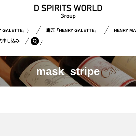
 GALETTE』）
鷹匠『HENRY GALETTE』
HENRY MA
search
約申し込み
mask_stripe