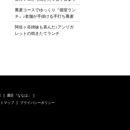
蕎麦コースでゆっくり『個室ラン
チ』♪老舗が手掛ける手打ち蕎麦
阿佐ヶ谷姉妹も喜んだ♪アンリガ
レットの焼きたてランチ
E
鷹匠『ななは』
イトマップ
プライバシーポリシー