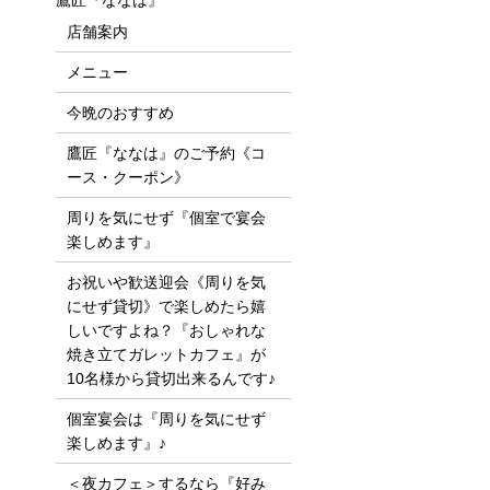
鷹匠『ななは』
店舗案内
メニュー
今晩のおすすめ
鷹匠『ななは』のご予約《コ
ース・クーポン》
周りを気にせず『個室で宴会
楽しめます』
お祝いや歓送迎会《周りを気
にせず貸切》で楽しめたら嬉
しいですよね？『おしゃれな
焼き立てガレットカフェ』が
10名様から貸切出来るんです♪
個室宴会は『周りを気にせず
楽しめます』♪
＜夜カフェ＞するなら『好み