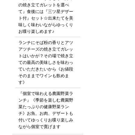
の焼き立てガレットを選べ
て』食後には『三ツ星デザー
ト付』セット☆出来たてを美
味しく味わいながらゆっくり
お喋り楽しめます♪
ランチにそば粉の香りとアツ
アツチーズの焼き立てガレッ
トはいかが？その場で焼き立
ての最高の美味しさを味わっ
ていただきたいから《お値段
そのままでワインも飲めま
す》
『個室で味わえる農園野菜ラ
ンチ』《季節を楽しむ農園野
菜たっぷりの健康野菜ラン
チ》お魚、お肉、デザートも
付いてゆっくりお喋り楽しみ
ながら個室で寛げます