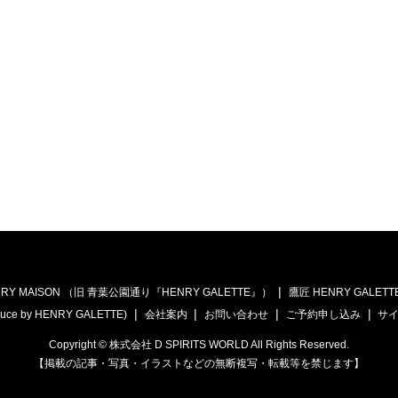
RY MAISON （旧 青葉公園通り『HENRY GALETTE』）
鷹匠 HENRY GALETT
uce by HENRY GALETTE)
会社案内
お問い合わせ
ご予約申し込み
サ
Copyright © 株式会社 D SPIRITS WORLD All Rights Reserved.
【掲載の記事・写真・イラストなどの無断複写・転載等を禁じます】