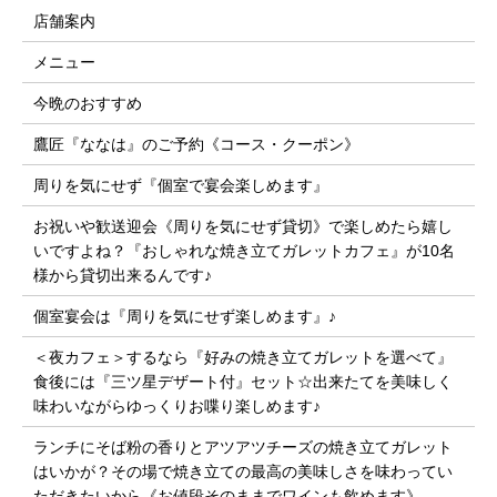
店舗案内
メニュー
今晩のおすすめ
鷹匠『ななは』のご予約《コース・クーポン》
周りを気にせず『個室で宴会楽しめます』
お祝いや歓送迎会《周りを気にせず貸切》で楽しめたら嬉し
いですよね？『おしゃれな焼き立てガレットカフェ』が10名
様から貸切出来るんです♪
個室宴会は『周りを気にせず楽しめます』♪
＜夜カフェ＞するなら『好みの焼き立てガレットを選べて』
食後には『三ツ星デザート付』セット☆出来たてを美味しく
味わいながらゆっくりお喋り楽しめます♪
ランチにそば粉の香りとアツアツチーズの焼き立てガレット
はいかが？その場で焼き立ての最高の美味しさを味わってい
ただきたいから《お値段そのままでワインも飲めます》