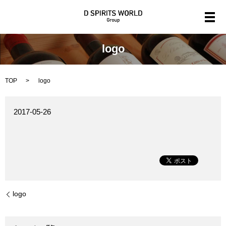
メ
logo
TOP
logo
2017-05-26
logo