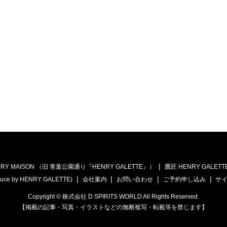
RY MAISON （旧 青葉公園通り『HENRY GALETTE』）
鷹匠 HENRY GALETT
uce by HENRY GALETTE)
会社案内
お問い合わせ
ご予約申し込み
サ
Copyright © 株式会社 D SPIRITS WORLD All Rights Reserved.
【掲載の記事・写真・イラストなどの無断複写・転載等を禁じます】