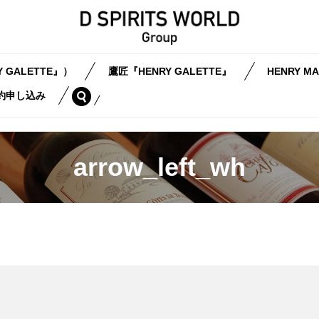
 GALETTE』）
鷹匠『HENRY GALETTE』
HENRY MA
search
約申し込み
arrow_left_wh