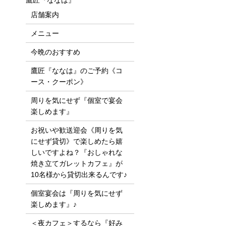
鷹匠『ななは』
店舗案内
メニュー
今晩のおすすめ
鷹匠『ななは』のご予約《コ
ース・クーポン》
周りを気にせず『個室で宴会
楽しめます』
お祝いや歓送迎会《周りを気
にせず貸切》で楽しめたら嬉
しいですよね？『おしゃれな
焼き立てガレットカフェ』が
10名様から貸切出来るんです♪
個室宴会は『周りを気にせず
楽しめます』♪
＜夜カフェ＞するなら『好み