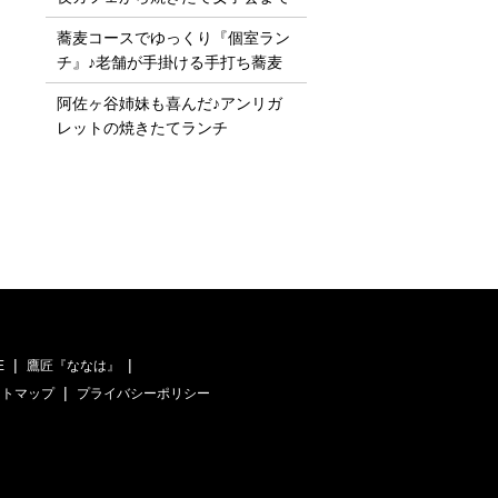
蕎麦コースでゆっくり『個室ラン
チ』♪老舗が手掛ける手打ち蕎麦
阿佐ヶ谷姉妹も喜んだ♪アンリガ
レットの焼きたてランチ
E
鷹匠『ななは』
イトマップ
プライバシーポリシー