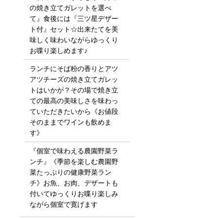
の焼き立てガレットを選べ
て』食後には『三ツ星デザー
ト付』セット☆出来たてを美
味しく味わいながらゆっくり
お喋り楽しめます♪
ランチにそば粉の香りとアツ
アツチーズの焼き立てガレッ
トはいかが？その場で焼き立
ての最高の美味しさを味わっ
ていただきたいから《お値段
そのままでワインも飲めま
す》
『個室で味わえる農園野菜ラ
ンチ』《季節を楽しむ農園野
菜たっぷりの健康野菜ラン
チ》お魚、お肉、デザートも
付いてゆっくりお喋り楽しみ
ながら個室で寛げます