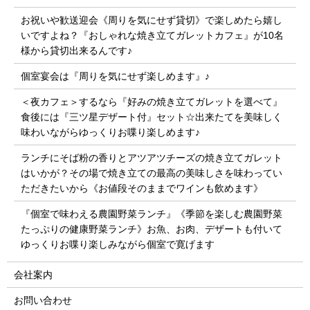
お祝いや歓送迎会《周りを気にせず貸切》で楽しめたら嬉し
いですよね？『おしゃれな焼き立てガレットカフェ』が10名
様から貸切出来るんです♪
個室宴会は『周りを気にせず楽しめます』♪
＜夜カフェ＞するなら『好みの焼き立てガレットを選べて』
食後には『三ツ星デザート付』セット☆出来たてを美味しく
味わいながらゆっくりお喋り楽しめます♪
ランチにそば粉の香りとアツアツチーズの焼き立てガレット
はいかが？その場で焼き立ての最高の美味しさを味わってい
ただきたいから《お値段そのままでワインも飲めます》
『個室で味わえる農園野菜ランチ』《季節を楽しむ農園野菜
たっぷりの健康野菜ランチ》お魚、お肉、デザートも付いて
ゆっくりお喋り楽しみながら個室で寛げます
会社案内
お問い合わせ