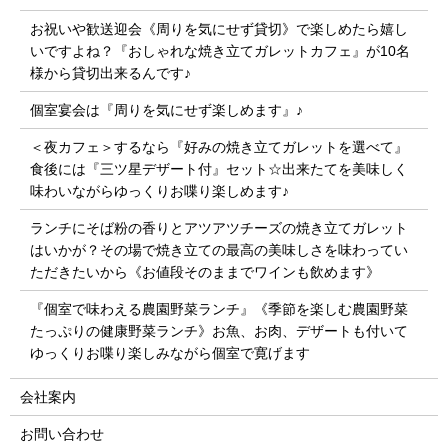
お祝いや歓送迎会《周りを気にせず貸切》で楽しめたら嬉し
いですよね？『おしゃれな焼き立てガレットカフェ』が10名
様から貸切出来るんです♪
個室宴会は『周りを気にせず楽しめます』♪
＜夜カフェ＞するなら『好みの焼き立てガレットを選べて』
食後には『三ツ星デザート付』セット☆出来たてを美味しく
味わいながらゆっくりお喋り楽しめます♪
ランチにそば粉の香りとアツアツチーズの焼き立てガレット
はいかが？その場で焼き立ての最高の美味しさを味わってい
ただきたいから《お値段そのままでワインも飲めます》
『個室で味わえる農園野菜ランチ』《季節を楽しむ農園野菜
たっぷりの健康野菜ランチ》お魚、お肉、デザートも付いて
ゆっくりお喋り楽しみながら個室で寛げます
会社案内
お問い合わせ