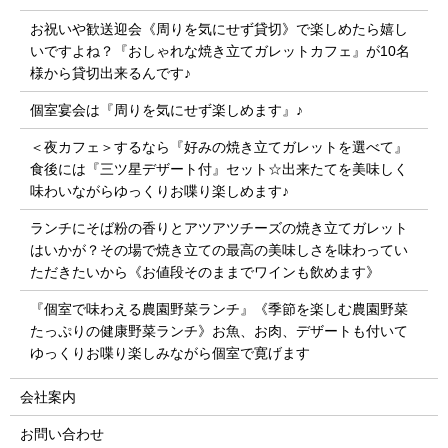
お祝いや歓送迎会《周りを気にせず貸切》で楽しめたら嬉し
いですよね？『おしゃれな焼き立てガレットカフェ』が10名
様から貸切出来るんです♪
個室宴会は『周りを気にせず楽しめます』♪
＜夜カフェ＞するなら『好みの焼き立てガレットを選べて』
食後には『三ツ星デザート付』セット☆出来たてを美味しく
味わいながらゆっくりお喋り楽しめます♪
ランチにそば粉の香りとアツアツチーズの焼き立てガレット
はいかが？その場で焼き立ての最高の美味しさを味わってい
ただきたいから《お値段そのままでワインも飲めます》
『個室で味わえる農園野菜ランチ』《季節を楽しむ農園野菜
たっぷりの健康野菜ランチ》お魚、お肉、デザートも付いて
ゆっくりお喋り楽しみながら個室で寛げます
会社案内
お問い合わせ