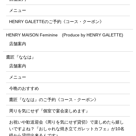
メニュー
HENRY GALETTEのご予約《コース・クーポン》
HENRY MAISON Feminine (Produce by HENRY GALETTE)
店舗案内
鷹匠『ななは』
店舗案内
メニュー
今晩のおすすめ
鷹匠『ななは』のご予約《コース・クーポン》
周りを気にせず『個室で宴会楽しめます』
お祝いや歓送迎会《周りを気にせず貸切》で楽しめたら嬉し
いですよね？『おしゃれな焼き立てガレットカフェ』が10名
様から貸切出来るんです♪