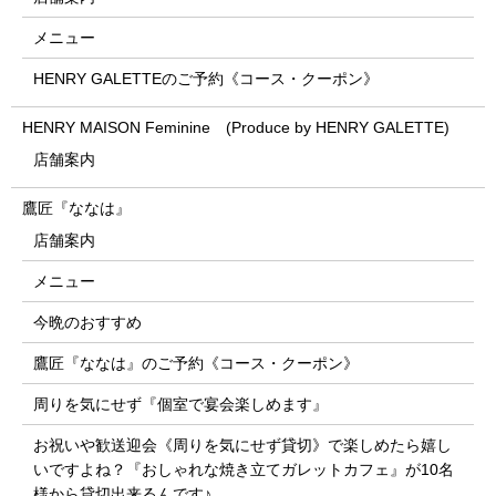
メニュー
HENRY GALETTEのご予約《コース・クーポン》
HENRY MAISON Feminine (Produce by HENRY GALETTE)
店舗案内
鷹匠『ななは』
店舗案内
メニュー
今晩のおすすめ
鷹匠『ななは』のご予約《コース・クーポン》
周りを気にせず『個室で宴会楽しめます』
お祝いや歓送迎会《周りを気にせず貸切》で楽しめたら嬉し
いですよね？『おしゃれな焼き立てガレットカフェ』が10名
様から貸切出来るんです♪