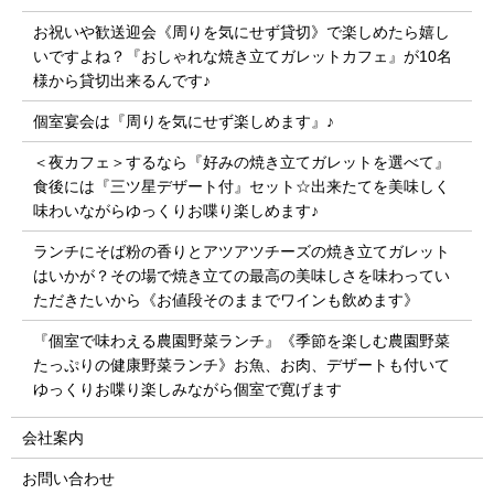
お祝いや歓送迎会《周りを気にせず貸切》で楽しめたら嬉し
いですよね？『おしゃれな焼き立てガレットカフェ』が10名
様から貸切出来るんです♪
個室宴会は『周りを気にせず楽しめます』♪
＜夜カフェ＞するなら『好みの焼き立てガレットを選べて』
食後には『三ツ星デザート付』セット☆出来たてを美味しく
味わいながらゆっくりお喋り楽しめます♪
ランチにそば粉の香りとアツアツチーズの焼き立てガレット
はいかが？その場で焼き立ての最高の美味しさを味わってい
ただきたいから《お値段そのままでワインも飲めます》
『個室で味わえる農園野菜ランチ』《季節を楽しむ農園野菜
たっぷりの健康野菜ランチ》お魚、お肉、デザートも付いて
ゆっくりお喋り楽しみながら個室で寛げます
会社案内
お問い合わせ