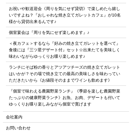
お祝いや歓送迎会《周りを気にせず貸切》で楽しめたら嬉し
いですよね？『おしゃれな焼き立てガレットカフェ』が10名
様から貸切出来るんです♪
個室宴会は『周りを気にせず楽しめます』♪
＜夜カフェ＞するなら『好みの焼き立てガレットを選べて』
食後には『三ツ星デザート付』セット☆出来たてを美味しく
味わいながらゆっくりお喋り楽しめます♪
ランチにそば粉の香りとアツアツチーズの焼き立てガレット
はいかが？その場で焼き立ての最高の美味しさを味わってい
ただきたいから《お値段そのままでワインも飲めます》
『個室で味わえる農園野菜ランチ』《季節を楽しむ農園野菜
たっぷりの健康野菜ランチ》お魚、お肉、デザートも付いて
ゆっくりお喋り楽しみながら個室で寛げます
会社案内
お問い合わせ