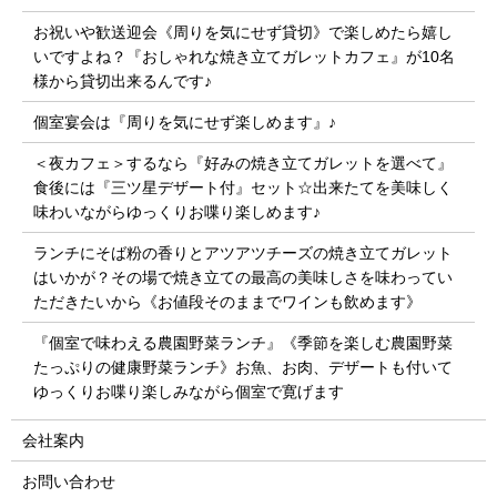
お祝いや歓送迎会《周りを気にせず貸切》で楽しめたら嬉し
いですよね？『おしゃれな焼き立てガレットカフェ』が10名
様から貸切出来るんです♪
個室宴会は『周りを気にせず楽しめます』♪
＜夜カフェ＞するなら『好みの焼き立てガレットを選べて』
食後には『三ツ星デザート付』セット☆出来たてを美味しく
味わいながらゆっくりお喋り楽しめます♪
ランチにそば粉の香りとアツアツチーズの焼き立てガレット
はいかが？その場で焼き立ての最高の美味しさを味わってい
ただきたいから《お値段そのままでワインも飲めます》
『個室で味わえる農園野菜ランチ』《季節を楽しむ農園野菜
たっぷりの健康野菜ランチ》お魚、お肉、デザートも付いて
ゆっくりお喋り楽しみながら個室で寛げます
会社案内
お問い合わせ