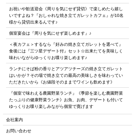
お祝いや歓送迎会《周りを気にせず貸切》で楽しめたら嬉し
いですよね？『おしゃれな焼き立てガレットカフェ』が10名
様から貸切出来るんです♪
個室宴会は『周りを気にせず楽しめます』♪
＜夜カフェ＞するなら『好みの焼き立てガレットを選べて』
食後には『三ツ星デザート付』セット☆出来たてを美味しく
味わいながらゆっくりお喋り楽しめます♪
ランチにそば粉の香りとアツアツチーズの焼き立てガレット
はいかが？その場で焼き立ての最高の美味しさを味わってい
ただきたいから《お値段そのままでワインも飲めます》
『個室で味わえる農園野菜ランチ』《季節を楽しむ農園野菜
たっぷりの健康野菜ランチ》お魚、お肉、デザートも付いて
ゆっくりお喋り楽しみながら個室で寛げます
会社案内
お問い合わせ