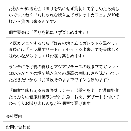
お祝いや歓送迎会《周りを気にせず貸切》で楽しめたら嬉し
いですよね？『おしゃれな焼き立てガレットカフェ』が10名
様から貸切出来るんです♪
個室宴会は『周りを気にせず楽しめます』♪
＜夜カフェ＞するなら『好みの焼き立てガレットを選べて』
食後には『三ツ星デザート付』セット☆出来たてを美味しく
味わいながらゆっくりお喋り楽しめます♪
ランチにそば粉の香りとアツアツチーズの焼き立てガレット
はいかが？その場で焼き立ての最高の美味しさを味わってい
ただきたいから《お値段そのままでワインも飲めます》
『個室で味わえる農園野菜ランチ』《季節を楽しむ農園野菜
たっぷりの健康野菜ランチ》お魚、お肉、デザートも付いて
ゆっくりお喋り楽しみながら個室で寛げます
会社案内
お問い合わせ