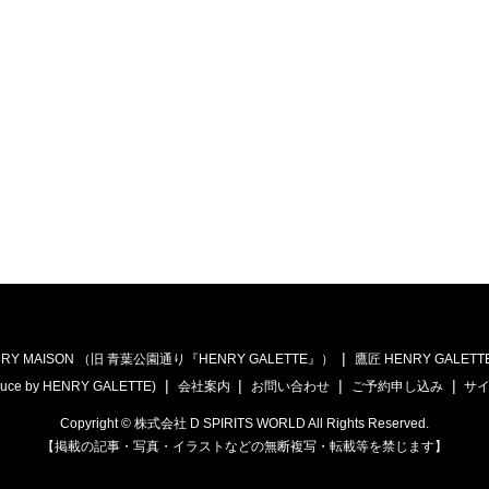
RY MAISON （旧 青葉公園通り『HENRY GALETTE』）
鷹匠 HENRY GALETT
uce by HENRY GALETTE)
会社案内
お問い合わせ
ご予約申し込み
サ
Copyright © 株式会社 D SPIRITS WORLD All Rights Reserved.
【掲載の記事・写真・イラストなどの無断複写・転載等を禁じます】