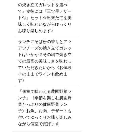
の焼き立てガレットを選べ
て』食後には『三ツ星デザー
ト付』セット☆出来たてを美
味しく味わいながらゆっくり
お喋り楽しめます♪
ランチにそば粉の香りとアツ
アツチーズの焼き立てガレッ
トはいかが？その場で焼き立
ての最高の美味しさを味わっ
ていただきたいから《お値段
そのままでワインも飲めま
す》
『個室で味わえる農園野菜ラ
ンチ』《季節を楽しむ農園野
菜たっぷりの健康野菜ラン
チ》お魚、お肉、デザートも
付いてゆっくりお喋り楽しみ
ながら個室で寛げます