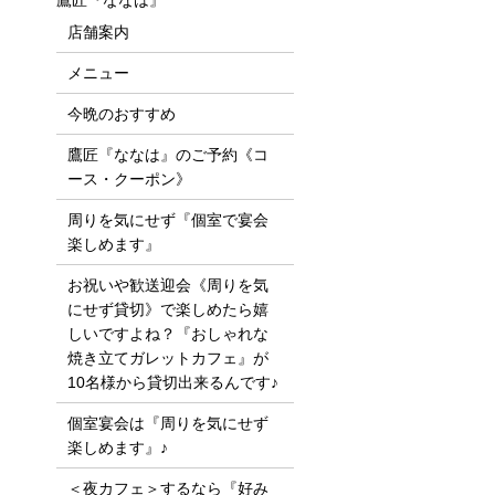
鷹匠『ななは』
店舗案内
メニュー
今晩のおすすめ
鷹匠『ななは』のご予約《コ
ース・クーポン》
周りを気にせず『個室で宴会
楽しめます』
お祝いや歓送迎会《周りを気
にせず貸切》で楽しめたら嬉
しいですよね？『おしゃれな
焼き立てガレットカフェ』が
10名様から貸切出来るんです♪
個室宴会は『周りを気にせず
楽しめます』♪
＜夜カフェ＞するなら『好み