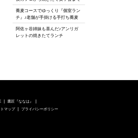
蕎麦コースでゆっくり『個室ラン
チ』♪老舗が手掛ける手打ち蕎麦
阿佐ヶ谷姉妹も喜んだ♪アンリガ
レットの焼きたてランチ
E
鷹匠『ななは』
イトマップ
プライバシーポリシー