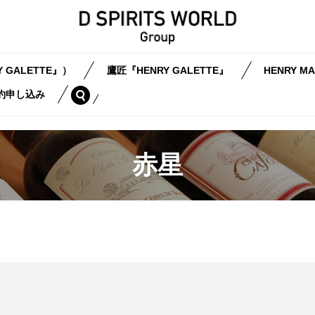
 GALETTE』）
鷹匠『HENRY GALETTE』
HENRY MA
search
約申し込み
赤星