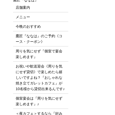
鷹匠『ななは』
店舗案内
メニュー
今晩のおすすめ
鷹匠『ななは』のご予約《コ
ース・クーポン》
周りを気にせず『個室で宴会
楽しめます』
お祝いや歓送迎会《周りを気
にせず貸切》で楽しめたら嬉
しいですよね？『おしゃれな
焼き立てガレットカフェ』が
10名様から貸切出来るんです♪
個室宴会は『周りを気にせず
楽しめます』♪
＜夜カフェ＞するなら『好み