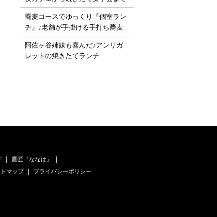
蕎麦コースでゆっくり『個室ラン
チ』♪老舗が手掛ける手打ち蕎麦
阿佐ヶ谷姉妹も喜んだ♪アンリガ
レットの焼きたてランチ
E
鷹匠『ななは』
イトマップ
プライバシーポリシー