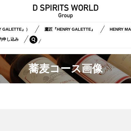
 GALETTE』）
鷹匠『HENRY GALETTE』
HENRY MA
search
約申し込み
蕎麦コース画像