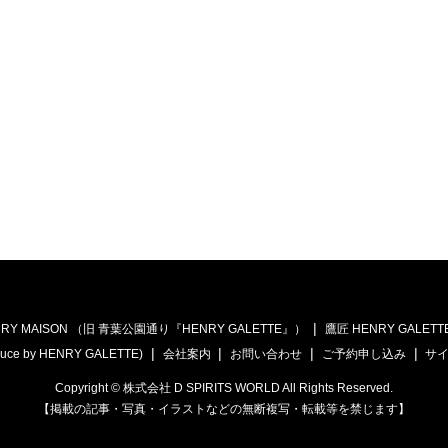
RY MAISON （旧 青葉公園通り『HENRY GALETTE』）
鷹匠 HENRY GALETT
uce by HENRY GALETTE)
会社案内
お問い合わせ
ご予約申し込み
サ
Copyright © 株式会社 D SPIRITS WORLD All Rights Reserved.
【掲載の記事・写真・イラストなどの無断複写・転載等を禁じます】