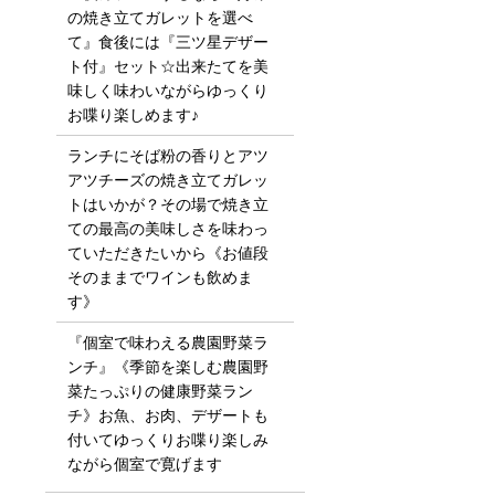
の焼き立てガレットを選べ
て』食後には『三ツ星デザー
ト付』セット☆出来たてを美
味しく味わいながらゆっくり
お喋り楽しめます♪
ランチにそば粉の香りとアツ
アツチーズの焼き立てガレッ
トはいかが？その場で焼き立
ての最高の美味しさを味わっ
ていただきたいから《お値段
そのままでワインも飲めま
す》
『個室で味わえる農園野菜ラ
ンチ』《季節を楽しむ農園野
菜たっぷりの健康野菜ラン
チ》お魚、お肉、デザートも
付いてゆっくりお喋り楽しみ
ながら個室で寛げます