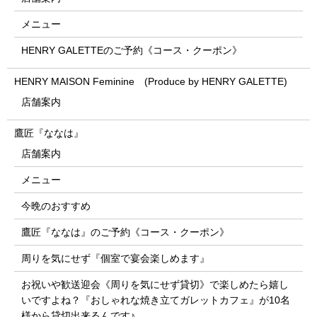
メニュー
HENRY GALETTEのご予約《コース・クーポン》
HENRY MAISON Feminine (Produce by HENRY GALETTE)
店舗案内
鷹匠『ななは』
店舗案内
メニュー
今晩のおすすめ
鷹匠『ななは』のご予約《コース・クーポン》
周りを気にせず『個室で宴会楽しめます』
お祝いや歓送迎会《周りを気にせず貸切》で楽しめたら嬉し
いですよね？『おしゃれな焼き立てガレットカフェ』が10名
様から貸切出来るんです♪