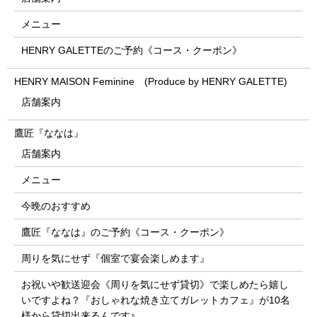
メニュー
HENRY GALETTEのご予約《コース・クーポン》
HENRY MAISON Feminine (Produce by HENRY GALETTE)
店舗案内
鷹匠『ななは』
店舗案内
メニュー
今晩のおすすめ
鷹匠『ななは』のご予約《コース・クーポン》
周りを気にせず『個室で宴会楽しめます』
お祝いや歓送迎会《周りを気にせず貸切》で楽しめたら嬉し
いですよね？『おしゃれな焼き立てガレットカフェ』が10名
様から貸切出来るんです♪