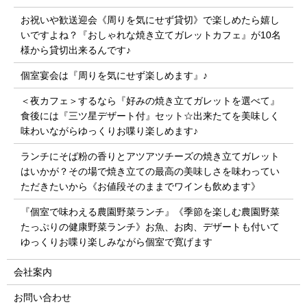
お祝いや歓送迎会《周りを気にせず貸切》で楽しめたら嬉し
いですよね？『おしゃれな焼き立てガレットカフェ』が10名
様から貸切出来るんです♪
個室宴会は『周りを気にせず楽しめます』♪
＜夜カフェ＞するなら『好みの焼き立てガレットを選べて』
食後には『三ツ星デザート付』セット☆出来たてを美味しく
味わいながらゆっくりお喋り楽しめます♪
ランチにそば粉の香りとアツアツチーズの焼き立てガレット
はいかが？その場で焼き立ての最高の美味しさを味わってい
ただきたいから《お値段そのままでワインも飲めます》
『個室で味わえる農園野菜ランチ』《季節を楽しむ農園野菜
たっぷりの健康野菜ランチ》お魚、お肉、デザートも付いて
ゆっくりお喋り楽しみながら個室で寛げます
会社案内
お問い合わせ