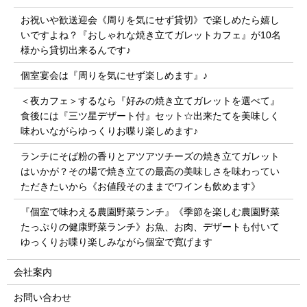
お祝いや歓送迎会《周りを気にせず貸切》で楽しめたら嬉し
いですよね？『おしゃれな焼き立てガレットカフェ』が10名
様から貸切出来るんです♪
個室宴会は『周りを気にせず楽しめます』♪
＜夜カフェ＞するなら『好みの焼き立てガレットを選べて』
食後には『三ツ星デザート付』セット☆出来たてを美味しく
味わいながらゆっくりお喋り楽しめます♪
ランチにそば粉の香りとアツアツチーズの焼き立てガレット
はいかが？その場で焼き立ての最高の美味しさを味わってい
ただきたいから《お値段そのままでワインも飲めます》
『個室で味わえる農園野菜ランチ』《季節を楽しむ農園野菜
たっぷりの健康野菜ランチ》お魚、お肉、デザートも付いて
ゆっくりお喋り楽しみながら個室で寛げます
会社案内
お問い合わせ