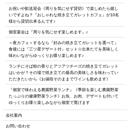
お祝いや歓送迎会《周りを気にせず貸切》で楽しめたら嬉し
いですよね？『おしゃれな焼き立てガレットカフェ』が10名
様から貸切出来るんです♪
個室宴会は『周りを気にせず楽しめます』♪
＜夜カフェ＞するなら『好みの焼き立てガレットを選べて』
食後には『三ツ星デザート付』セット☆出来たてを美味しく
味わいながらゆっくりお喋り楽しめます♪
ランチにそば粉の香りとアツアツチーズの焼き立てガレット
はいかが？その場で焼き立ての最高の美味しさを味わってい
ただきたいから《お値段そのままでワインも飲めます》
『個室で味わえる農園野菜ランチ』《季節を楽しむ農園野菜
たっぷりの健康野菜ランチ》お魚、お肉、デザートも付いて
ゆっくりお喋り楽しみながら個室で寛げます
会社案内
お問い合わせ