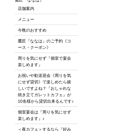
鷹匠『ななは』
店舗案内
メニュー
今晩のおすすめ
鷹匠『ななは』のご予約《コ
ース・クーポン》
周りを気にせず『個室で宴会
楽しめます』
お祝いや歓送迎会《周りを気
にせず貸切》で楽しめたら嬉
しいですよね？『おしゃれな
焼き立てガレットカフェ』が
10名様から貸切出来るんです♪
個室宴会は『周りを気にせず
楽しめます』♪
＜夜カフェ＞するなら『好み