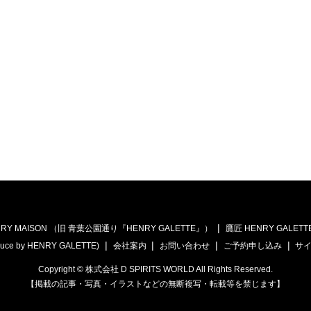
RY MAISON （旧 青葉公園通り『HENRY GALETTE』）
鷹匠 HENRY GALETT
uce by HENRY GALETTE)
会社案内
お問い合わせ
ご予約申し込み
サ
Copyright © 株式会社 D SPIRITS WORLD All Rights Reserved.
【掲載の記事・写真・イラストなどの無断複写・転載等を禁じます】