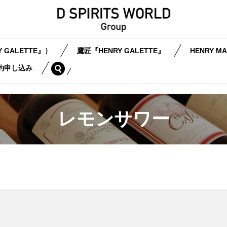
 GALETTE』）
鷹匠『HENRY GALETTE』
HENRY MA
search
約申し込み
レモンサワー