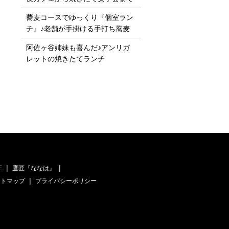
蕎麦コースでゆっくり『個室ラン
チ』♪老舗が手掛ける手打ち蕎麦
阿佐ヶ谷姉妹も喜んだ♪アンリガ
レットの焼きたてランチ
E
鷹匠『ななは』
イトマップ
プライバシーポリシー