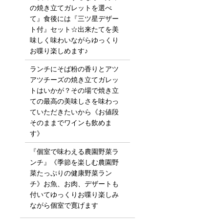
の焼き立てガレットを選べ
て』食後には『三ツ星デザー
ト付』セット☆出来たてを美
味しく味わいながらゆっくり
お喋り楽しめます♪
ランチにそば粉の香りとアツ
アツチーズの焼き立てガレッ
トはいかが？その場で焼き立
ての最高の美味しさを味わっ
ていただきたいから《お値段
そのままでワインも飲めま
す》
『個室で味わえる農園野菜ラ
ンチ』《季節を楽しむ農園野
菜たっぷりの健康野菜ラン
チ》お魚、お肉、デザートも
付いてゆっくりお喋り楽しみ
ながら個室で寛げます