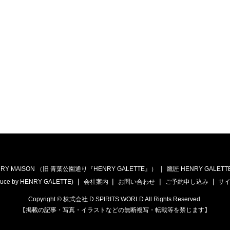
RY MAISON （旧 青葉公園通り『HENRY GALETTE』）
鷹匠 HENRY GALETT
uce by HENRY GALETTE)
会社案内
お問い合わせ
ご予約申し込み
サ
Copyright © 株式会社 D SPIRITS WORLD All Rights Reserved.
【掲載の記事・写真・イラストなどの無断複写・転載等を禁じます】