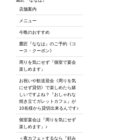
鷹匠『ななは』
店舗案内
メニュー
今晩のおすすめ
鷹匠『ななは』のご予約《コ
ース・クーポン》
周りを気にせず『個室で宴会
楽しめます』
お祝いや歓送迎会《周りを気
にせず貸切》で楽しめたら嬉
しいですよね？『おしゃれな
焼き立てガレットカフェ』が
10名様から貸切出来るんです♪
個室宴会は『周りを気にせず
楽しめます』♪
＜夜カフェ＞するなら『好み