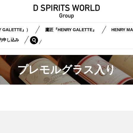
 GALETTE』）
鷹匠『HENRY GALETTE』
HENRY MA
search
約申し込み
プレモルグラス入り