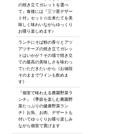
の焼き立てガレットを選べ
て』食後には『三ツ星デザー
ト付』セット☆出来たてを美
味しく味わいながらゆっくり
お喋り楽しめます♪
ランチにそば粉の香りとアツ
アツチーズの焼き立てガレッ
トはいかが？その場で焼き立
ての最高の美味しさを味わっ
ていただきたいから《お値段
そのままでワインも飲めま
す》
『個室で味わえる農園野菜ラ
ンチ』《季節を楽しむ農園野
菜たっぷりの健康野菜ラン
チ》お魚、お肉、デザートも
付いてゆっくりお喋り楽しみ
ながら個室で寛げます