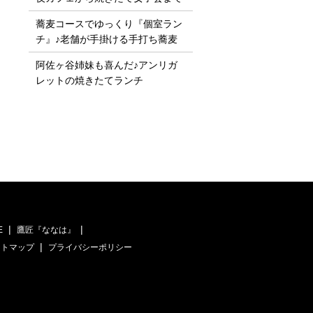
蕎麦コースでゆっくり『個室ラン
チ』♪老舗が手掛ける手打ち蕎麦
阿佐ヶ谷姉妹も喜んだ♪アンリガ
レットの焼きたてランチ
E
鷹匠『ななは』
イトマップ
プライバシーポリシー