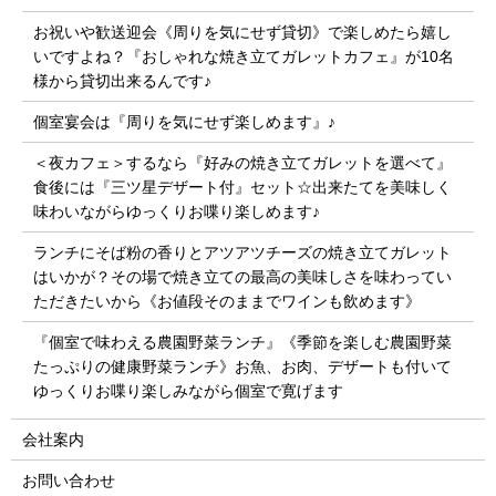
お祝いや歓送迎会《周りを気にせず貸切》で楽しめたら嬉し
いですよね？『おしゃれな焼き立てガレットカフェ』が10名
様から貸切出来るんです♪
個室宴会は『周りを気にせず楽しめます』♪
＜夜カフェ＞するなら『好みの焼き立てガレットを選べて』
食後には『三ツ星デザート付』セット☆出来たてを美味しく
味わいながらゆっくりお喋り楽しめます♪
ランチにそば粉の香りとアツアツチーズの焼き立てガレット
はいかが？その場で焼き立ての最高の美味しさを味わってい
ただきたいから《お値段そのままでワインも飲めます》
『個室で味わえる農園野菜ランチ』《季節を楽しむ農園野菜
たっぷりの健康野菜ランチ》お魚、お肉、デザートも付いて
ゆっくりお喋り楽しみながら個室で寛げます
会社案内
お問い合わせ