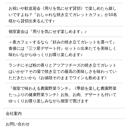
お祝いや歓送迎会《周りを気にせず貸切》で楽しめたら嬉し
いですよね？『おしゃれな焼き立てガレットカフェ』が10名
様から貸切出来るんです♪
個室宴会は『周りを気にせず楽しめます』♪
＜夜カフェ＞するなら『好みの焼き立てガレットを選べて』
食後には『三ツ星デザート付』セット☆出来たてを美味しく
味わいながらゆっくりお喋り楽しめます♪
ランチにそば粉の香りとアツアツチーズの焼き立てガレット
はいかが？その場で焼き立ての最高の美味しさを味わってい
ただきたいから《お値段そのままでワインも飲めます》
『個室で味わえる農園野菜ランチ』《季節を楽しむ農園野菜
たっぷりの健康野菜ランチ》お魚、お肉、デザートも付いて
ゆっくりお喋り楽しみながら個室で寛げます
会社案内
お問い合わせ