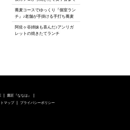
蕎麦コースでゆっくり『個室ラン
チ』♪老舗が手掛ける手打ち蕎麦
阿佐ヶ谷姉妹も喜んだ♪アンリガ
レットの焼きたてランチ
E
鷹匠『ななは』
イトマップ
プライバシーポリシー