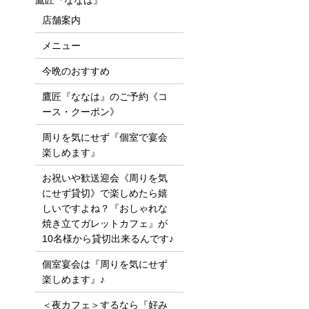
鷹匠『ななは』
店舗案内
メニュー
今晩のおすすめ
鷹匠『ななは』のご予約《コ
ース・クーポン》
周りを気にせず『個室で宴会
楽しめます』
お祝いや歓送迎会《周りを気
にせず貸切》で楽しめたら嬉
しいですよね？『おしゃれな
焼き立てガレットカフェ』が
10名様から貸切出来るんです♪
個室宴会は『周りを気にせず
楽しめます』♪
＜夜カフェ＞するなら『好み