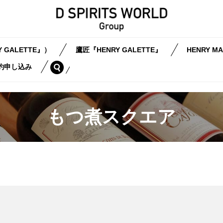
 GALETTE』）
鷹匠『HENRY GALETTE』
HENRY MA
search
約申し込み
もつ煮スクエア