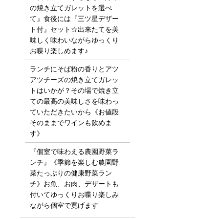
の焼き立てガレットを選べ
て』食後には『三ツ星デザー
ト付』セット☆出来たてを美
味しく味わいながらゆっくり
お喋り楽しめます♪
ランチにそば粉の香りとアツ
アツチーズの焼き立てガレッ
トはいかが？その場で焼き立
ての最高の美味しさを味わっ
ていただきたいから《お値段
そのままでワインも飲めま
す》
『個室で味わえる農園野菜ラ
ンチ』《季節を楽しむ農園野
菜たっぷりの健康野菜ラン
チ》お魚、お肉、デザートも
付いてゆっくりお喋り楽しみ
ながら個室で寛げます