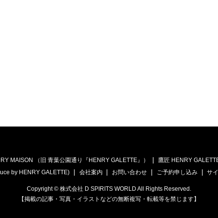
RY MAISON （旧 青葉公園通り『HENRY GALETTE』）
鷹匠 HENRY GALETT
uce by HENRY GALETTE)
会社案内
お問い合わせ
ご予約申し込み
サ
Copyright © 株式会社 D SPIRITS WORLD All Rights Reserved.
【掲載の記事・写真・イラストなどの無断複写・転載等を禁じます】