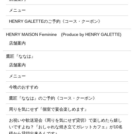
メニュー
HENRY GALETTEのご予約《コース・クーポン》
HENRY MAISON Feminine (Produce by HENRY GALETTE)
店舗案内
鷹匠『ななは』
店舗案内
メニュー
今晩のおすすめ
鷹匠『ななは』のご予約《コース・クーポン》
周りを気にせず『個室で宴会楽しめます』
お祝いや歓送迎会《周りを気にせず貸切》で楽しめたら嬉し
いですよね？『おしゃれな焼き立てガレットカフェ』が10名
様から貸切出来るんです♪