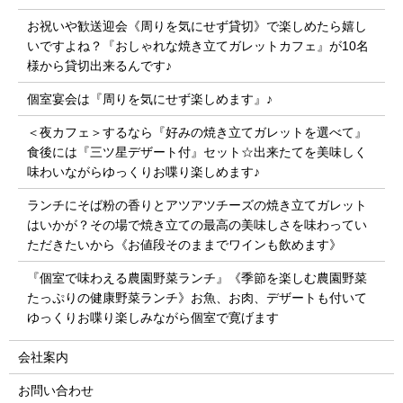
お祝いや歓送迎会《周りを気にせず貸切》で楽しめたら嬉し
いですよね？『おしゃれな焼き立てガレットカフェ』が10名
様から貸切出来るんです♪
個室宴会は『周りを気にせず楽しめます』♪
＜夜カフェ＞するなら『好みの焼き立てガレットを選べて』
食後には『三ツ星デザート付』セット☆出来たてを美味しく
味わいながらゆっくりお喋り楽しめます♪
ランチにそば粉の香りとアツアツチーズの焼き立てガレット
はいかが？その場で焼き立ての最高の美味しさを味わってい
ただきたいから《お値段そのままでワインも飲めます》
『個室で味わえる農園野菜ランチ』《季節を楽しむ農園野菜
たっぷりの健康野菜ランチ》お魚、お肉、デザートも付いて
ゆっくりお喋り楽しみながら個室で寛げます
会社案内
お問い合わせ