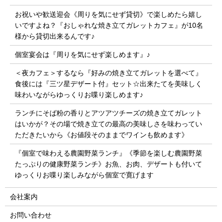
お祝いや歓送迎会《周りを気にせず貸切》で楽しめたら嬉し
いですよね？『おしゃれな焼き立てガレットカフェ』が10名
様から貸切出来るんです♪
個室宴会は『周りを気にせず楽しめます』♪
＜夜カフェ＞するなら『好みの焼き立てガレットを選べて』
食後には『三ツ星デザート付』セット☆出来たてを美味しく
味わいながらゆっくりお喋り楽しめます♪
ランチにそば粉の香りとアツアツチーズの焼き立てガレット
はいかが？その場で焼き立ての最高の美味しさを味わってい
ただきたいから《お値段そのままでワインも飲めます》
『個室で味わえる農園野菜ランチ』《季節を楽しむ農園野菜
たっぷりの健康野菜ランチ》お魚、お肉、デザートも付いて
ゆっくりお喋り楽しみながら個室で寛げます
会社案内
お問い合わせ