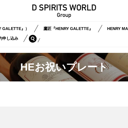
 GALETTE』）
鷹匠『HENRY GALETTE』
HENRY MA
search
約申し込み
HEお祝いプレート