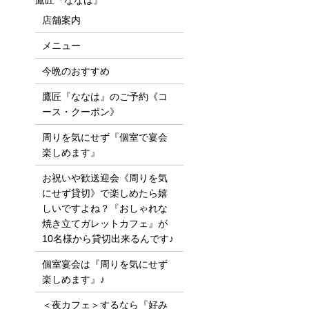
鷹匠『ななは』
店舗案内
メニュー
今晩のおすすめ
鷹匠『ななは』のご予約《コ
ース・クーポン》
周りを気にせず『個室で宴会
楽しめます』
お祝いや歓送迎会《周りを気
にせず貸切》で楽しめたら嬉
しいですよね？『おしゃれな
焼き立てガレットカフェ』が
10名様から貸切出来るんです♪
個室宴会は『周りを気にせず
楽しめます』♪
＜夜カフェ＞するなら『好み