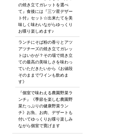
の焼き立てガレットを選べ
て』食後には『三ツ星デザー
ト付』セット☆出来たてを美
味しく味わいながらゆっくり
お喋り楽しめます♪
ランチにそば粉の香りとアツ
アツチーズの焼き立てガレッ
トはいかが？その場で焼き立
ての最高の美味しさを味わっ
ていただきたいから《お値段
そのままでワインも飲めま
す》
『個室で味わえる農園野菜ラ
ンチ』《季節を楽しむ農園野
菜たっぷりの健康野菜ラン
チ》お魚、お肉、デザートも
付いてゆっくりお喋り楽しみ
ながら個室で寛げます