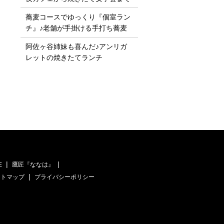
蕎麦コースでゆっくり『個室ラン
チ』♪老舗が手掛ける手打ち蕎麦
阿佐ヶ谷姉妹も喜んだ♪アンリガ
レットの焼きたてランチ
E
鷹匠『ななは』
イトマップ
プライバシーポリシー