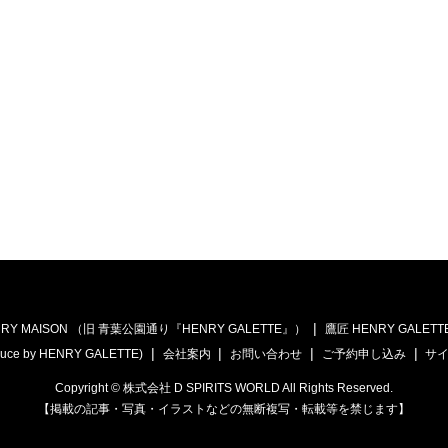
RY MAISON （旧 青葉公園通り『HENRY GALETTE』）
鷹匠 HENRY GALETT
uce by HENRY GALETTE)
会社案内
お問い合わせ
ご予約申し込み
サ
Copyright © 株式会社 D SPIRITS WORLD All Rights Reserved.
【掲載の記事・写真・イラストなどの無断複写・転載等を禁じます】