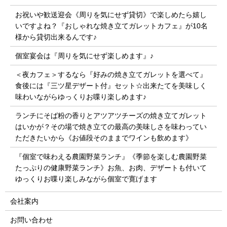
お祝いや歓送迎会《周りを気にせず貸切》で楽しめたら嬉し
いですよね？『おしゃれな焼き立てガレットカフェ』が10名
様から貸切出来るんです♪
個室宴会は『周りを気にせず楽しめます』♪
＜夜カフェ＞するなら『好みの焼き立てガレットを選べて』
食後には『三ツ星デザート付』セット☆出来たてを美味しく
味わいながらゆっくりお喋り楽しめます♪
ランチにそば粉の香りとアツアツチーズの焼き立てガレット
はいかが？その場で焼き立ての最高の美味しさを味わってい
ただきたいから《お値段そのままでワインも飲めます》
『個室で味わえる農園野菜ランチ』《季節を楽しむ農園野菜
たっぷりの健康野菜ランチ》お魚、お肉、デザートも付いて
ゆっくりお喋り楽しみながら個室で寛げます
会社案内
お問い合わせ