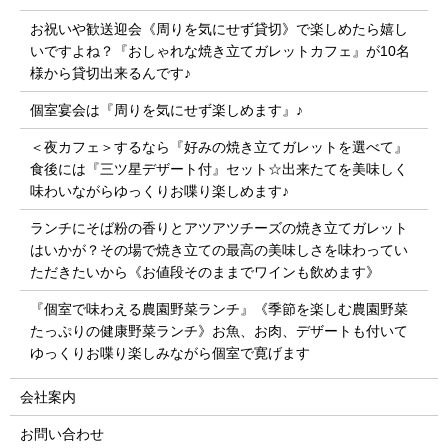
お祝いや歓送迎会《周りを気にせず貸切》で楽しめたら嬉し
いですよね？『おしゃれな焼き立てガレットカフェ』が10名
様から貸切出来るんです♪
個室宴会は『周りを気にせず楽しめます』♪
＜夜カフェ＞するなら『好みの焼き立てガレットを選べて』
食後には『三ツ星デザート付』セット☆出来たてを美味しく
味わいながらゆっくりお喋り楽しめます♪
ランチにそば粉の香りとアツアツチーズの焼き立てガレット
はいかが？その場で焼き立ての最高の美味しさを味わってい
ただきたいから《お値段そのままでワインも飲めます》
『個室で味わえる農園野菜ランチ』《季節を楽しむ農園野菜
たっぷりの健康野菜ランチ》お魚、お肉、デザートも付いて
ゆっくりお喋り楽しみながら個室で寛げます
会社案内
お問い合わせ